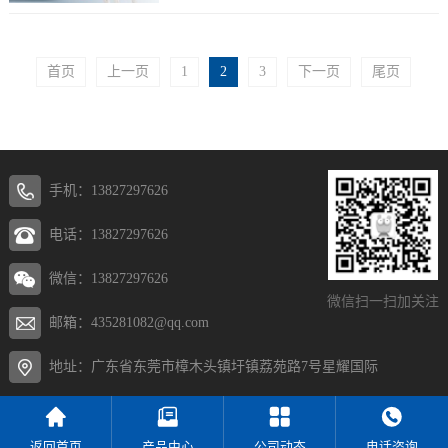
首页
上一页
1
2
3
下一页
尾页
手机：13827297626
电话：13827297626
微信：13827297626
微信扫一扫加关注
邮箱：435281082@qq.com
地址：广东省东莞市樟木头镇圩镇荔苑路7号星耀国际
返回首页
产品中心
公司动态
电话咨询