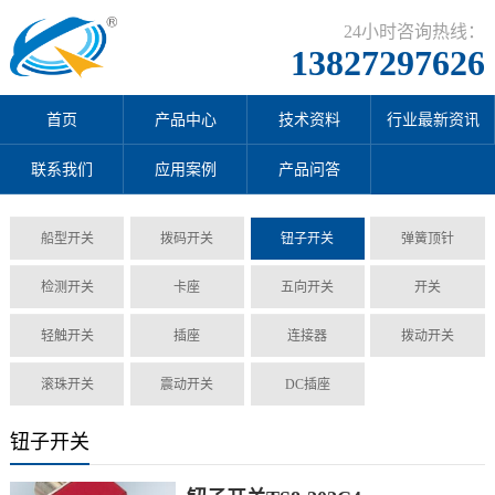
24小时咨询热线：
13827297626
首页
产品中心
技术资料
行业最新资讯
联系我们
应用案例
产品问答
船型开关
拨码开关
钮子开关
弹簧顶针
检测开关
卡座
五向开关
开关
轻触开关
插座
连接器
拨动开关
滚珠开关
震动开关
DC插座
钮子开关