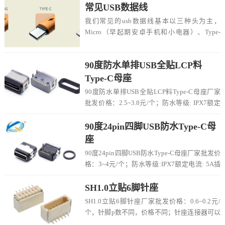
常见USB数据线
我们常见的usb数据线基本以三种头为主，
Micro（早起期安卓手机和小电器）、Type-
c（现在手机常用）、Lightning（...
90度防水单排USB全贴LCP料
Type-C母座
90度防水单排USB全贴LCP料Type-C母座厂家
批发价格：2.5~3.8元/个；防水等级: IPX7额定
电流: 3A插入力:...
90度24pin四脚USB防水Type-C母
座
90度24pin四脚USB防水Type-C母座厂家批发价
格：3~4元/个；防水等级:IPX7额定电流: 5A插
入力: 5N~20...
SH1.0立贴6脚针座
SH1.0立贴6脚针座厂家批发价格：0.6~0.2元/
个，针脚p数不同，价格不同；针座连接器可以
散装，也可以编带和管装；针脚：2...