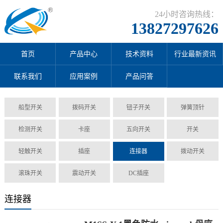
24小时咨询热线：
13827297626
首页
产品中心
技术资料
行业最新资讯
联系我们
应用案例
产品问答
船型开关
拨码开关
钮子开关
弹簧顶针
检测开关
卡座
五向开关
开关
轻触开关
插座
连接器
拨动开关
滚珠开关
震动开关
DC插座
连接器