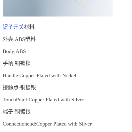
钮子开关
材料
外壳:ABS塑料
Body:ABS
手柄:铜镀镍
Handle:Copper Plated with Nickel
接触点:铜镀银
TouchPoint:Copper Plated with Silver
端子:铜镀银
Connectionend:Copper Plated with Silver