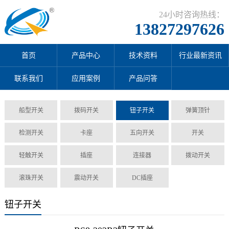
24小时咨询热线：
13827297626
首页
产品中心
技术资料
行业最新资讯
联系我们
应用案例
产品问答
船型开关
拨码开关
钮子开关
弹簧顶针
检测开关
卡座
五向开关
开关
轻触开关
插座
连接器
拨动开关
滚珠开关
震动开关
DC插座
钮子开关