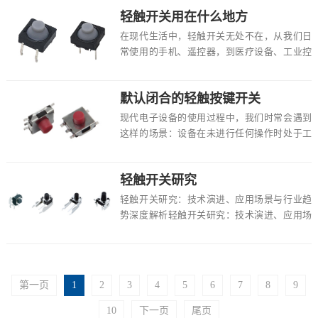
组成 。...
轻触开关用在什么地方
在现代生活中，轻触开关无处不在，从我们日
常使用的手机、遥控器，到医疗设备、工业控
制系统，轻触开关以其独特的优势，为各种设
备提供了...
默认闭合的轻触按键开关
现代电子设备的使用过程中，我们时常会遇到
这样的场景：设备在未进行任何操作时处于工
作状态，只有按下特定按键才会停止运行。这
背后，默...
轻触开关研究
轻触开关研究：技术演进、应用场景与行业趋
势深度解析轻触开关研究：技术演进、应用场
景与行业趋势深度解析——基于权威数据与典
型案例的...
第一页
1
2
3
4
5
6
7
8
9
10
下一页
尾页