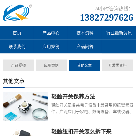
24小时咨询热线：
13827297626
首页
产品中心
技术资料
行业最新资讯
联系我们
应用案例
产品问答
产品视频
应用案例
其他文章
开发类资料
其他文章
轻触开关保养方法
轻触开关是各类电子设备中最常用的按键元器
件，广泛应用于家电、数码设备、车载仪器、
工业控制板等场景。根据多年电子维修与元器
件养护实...
轻触纽扣开关怎么拆下来