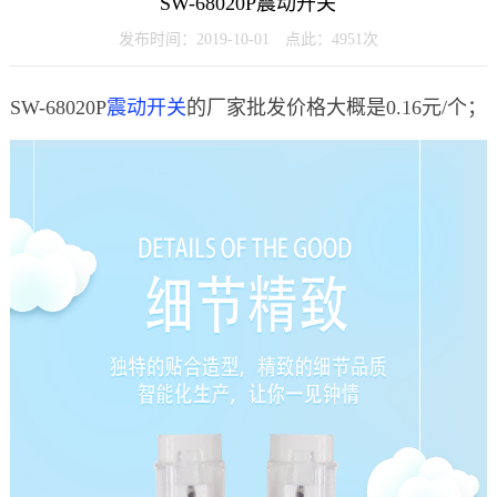
SW-68020P震动开关
发布时间：2019-10-01 点此：4951次
SW-68020P
震动开关
的厂家批发价格大概是0.16元/个；