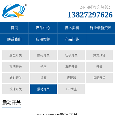
24小时咨询热线：
13827297626
首页
产品中心
技术资料
行业最新资讯
联系我们
应用案例
产品问答
船型开关
拨码开关
钮子开关
弹簧顶针
检测开关
卡座
五向开关
开关
轻触开关
插座
连接器
拨动开关
滚珠开关
震动开关
DC插座
震动开关