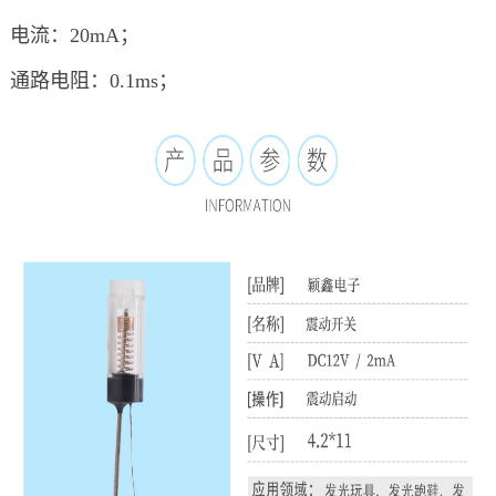
电流：20mA；
通路电阻：0.1ms；