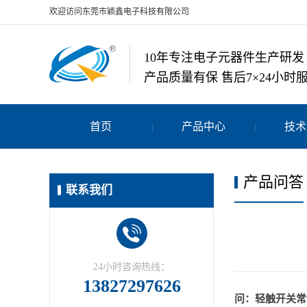
欢迎访问东莞市颖鑫电子科技有限公司
10年专注电子元器件生产研发
产品质量有保 售后7×24小时
首页
产品中心
技术
产品问答
联系我们
24小时咨询热线：
13827297626
问：轻触开关常