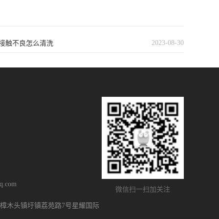
2023-08-30
接触不良怎么清洗
q.com
微信扫一扫加关注
樟木头镇圩镇荔苑路7号星耀国际