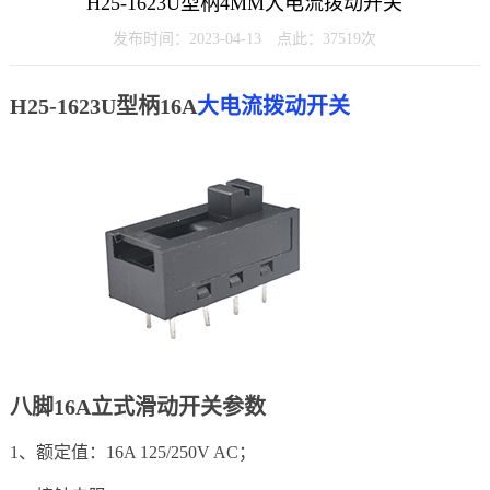
H25-1623U型柄4MM大电流拨动开关
发布时间：2023-04-13 点此：37519次
H25-1623U型柄16A
大电流拨动开关
八脚16A立式滑动开关参数
1、额定值：16A 125/250V AC；