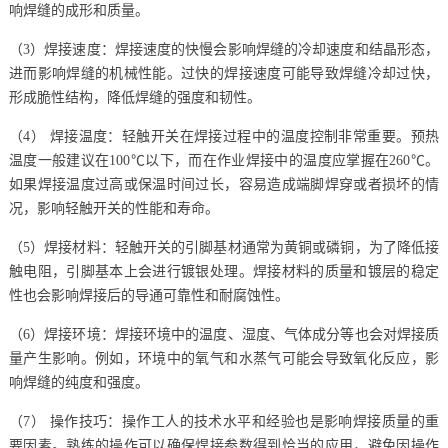
响焊缝的成形和质量。
（3）焊接速度：焊接速度的快慢会影响焊缝的冷却速度和结晶形态，
进而影响焊缝的机械性能。过快的焊接速度可能导致焊缝冷却过快，
形成脆性结构，降低焊缝的强度和韧性。
（4） 焊接温度：轻触开关在焊接过程中的温度控制非常重要。预热
温度一般建议在100℃以下，而在作业焊接中的温度应掌握在260℃。
如果焊接温度过高或保温时间过长，容易造成端脚焊穿或者损坏的情
况，影响轻触开关的性能和寿命。
（5）焊接材料：轻触开关的引脚基材通常为黄铜或磷铜，为了降低接
触电阻，引脚基本上会进行镀银处理。焊接材料的质量和镀层的稳定
性也会影响焊接后的导通可靠性和耐腐蚀性。
（6）焊接环境：焊接环境中的温度、湿度、气体成分等也会对焊接质
量产生影响。例如，环境中的氧气和水蒸气可能会导致氧化反应，影
响焊缝的纯度和强度。
（7） 操作技巧：操作工人的技术水平和经验也是影响焊接质量的重
要因素。熟练的操作可以确保焊接参数得到恰当的应用，避免因操作